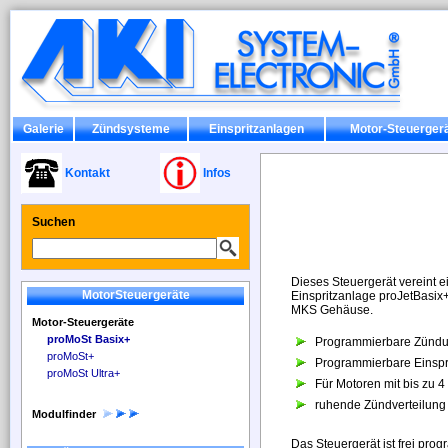
Galerie
Zündsysteme
Einspritzanlagen
Motor-Steuerger
Kontakt
Infos
Suchen
Dieses Steuergerät vereint 
MotorSteuergeräte
Einspritzanlage proJetBasix
MKS Gehäuse.
Motor-Steuergeräte
proMoSt Basix+
Programmierbare Zündu
proMoSt+
Programmierbare Einspr
proMoSt Ultra+
Für Motoren mit bis zu 4
ruhende Zündverteilung
Modulfinder
Das Steuergerät ist frei pro