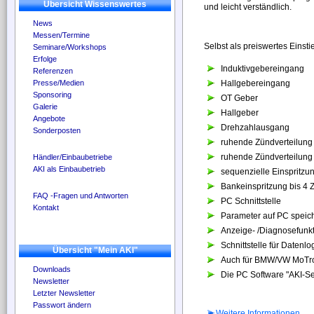
Übersicht Wissenswertes
und leicht verständlich.
News
Messen/Termine
Selbst als preiswertes Einst
Seminare/Workshops
Erfolge
Induktivgebereingang
Referenzen
Presse/Medien
Hallgebereingang
Sponsoring
OT Geber
Galerie
Hallgeber
Angebote
Drehzahlausgang
Sonderposten
ruhende Zündverteilung 
ruhende Zündverteilung 
Händler/Einbaubetriebe
AKI als Einbaubetrieb
sequenzielle Einspritzun
Bankeinspritzung bis 4 Z
FAQ -Fragen und Antworten
PC Schnittstelle
Kontakt
Parameter auf PC speic
Anzeige- /Diagnosefunk
Schnittstelle für Datenlo
Übersicht "Mein AKI"
Auch für BMW/VW MoTron
Downloads
Die PC Software "AKI-Ser
Newsletter
Letzter Newsletter
Passwort ändern
Weitere Informationen