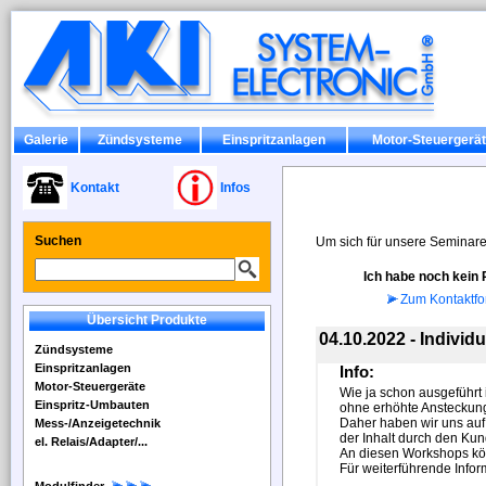
Galerie
Zündsysteme
Einspritzanlagen
Motor-Steuergerä
Kontakt
Infos
Suchen
Um sich für unsere Seminare
Ich habe noch kein
Zum Kontaktfo
Übersicht Produkte
04.10.2022 - Individ
Zündsysteme
Einspritzanlagen
Info:
Motor-Steuergeräte
Wie ja schon ausgeführt
Einspritz-Umbauten
ohne erhöhte Ansteckun
Daher haben wir uns auf
Mess-/Anzeigetechnik
der Inhalt durch den Ku
el. Relais/Adapter/...
An diesen Workshops kön
Für weiterführende Inform