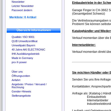
Newsletter
Einbaubetriebe in der Schw
Letzter Newsletter
Garage Finger in CH-3662 S
Passwort ändern
(Gesamtgebiet Schweiz)
Merkliste: 0 Artikel
Die Vertriebsraumangaben sin
Problem! Sie können selbstve
Übersicht Informationen
Kataloghändler und Wieder
Qualität / ISO 9001
Verkauf momentan über die Ei
QUB Umweltzertifikat
Internetanbieter:
Umweltpakt Bayern
40 Jahre AKI ELECTRONIC
Verkauf momentan direkt üb
IHK Ausbildungsbetrieb
Made in Germany
pro-X-power
Über uns
Sie möchten Händler oder E
Öffnungszeiten
Senden Sie uns Ihre Anfrage
Anfahrt
Angebote / Preise / Versand /
Kontaktdaten: Ansprechpart
Rechnung
Gender-Hinweis
Anfrage als: (Katalog-) Händ
Stellenangebote
Einbaubetrieb
Internetanbieter
Industrieelektronik-V
Laufzeit- und Gebietswunsch