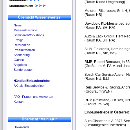
Modulfinder
(Raum K und Umgebung)
Modulübersicht
Motoren Ritterbecks GmbH, H
(Raum HS)
Übersicht Wissenswertes
Davidovic Kfz-Meisterbetri
News
(Raum KA, BH, RA)
Messen/Termine
Seminare/Workshops
Auto & Lack GmbH, Herr Rec
Erfolge
(Raum KA, BH, RA)
Referenzen
ALIN-Elektronik, Herr Inning
Presse/Medien
(Raum RO, AIB, WS)
Sponsoring
Galerie
RMB, Robert Bernauer, in 
Angebote
(Großraum M, PA, A und das n
Sonderposten
Bosch Car Service Atterer, H
(Raum NU, ILL)
Händler/Einbaubetriebe
AKI als Einbaubetrieb
Reis Service & Racing, And
(Großraum WEN)
FAQ -Fragen und Antworten
RPM (Prüfstand), Hr.Rex, Hr
Kontakt
(Großraum SW)
Einbaubetriebe in Österreic
Übersicht "Mein AKI"
Auto Olsacher in A-9871 Se
(Gesamtgebiet Österreich)
Downloads