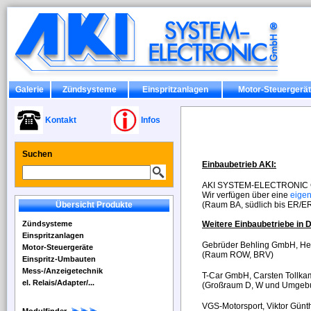
Galerie
Zündsysteme
Einspritzanlagen
Motor-Steuergerä
Kontakt
Infos
Suchen
Einbaubetrieb AKI:
AKI SYSTEM-ELECTRONIC Gm
Wir verfügen über eine
eigen
Übersicht Produkte
(Raum BA, südlich bis ER/ERH
Zündsysteme
Weitere Einbaubetriebe in 
Einspritzanlagen
Gebrüder Behling GmbH, Her
Motor-Steuergeräte
(Raum ROW, BRV)
Einspritz-Umbauten
Mess-/Anzeigetechnik
T-Car GmbH, Carsten Tollka
el. Relais/Adapter/...
(Großraum D, W und Umgeb
VGS-Motorsport, Viktor Günth