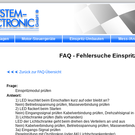
lagen
Motor-Steuergeräte
Einspritz-Umbauten
Mess-/An
FAQ - Fehlersuche Einspri
Zurück zur FAQ-Übersicht
Frage:
Einspritzmodul prüfen
Antwort:
1) LED leuchtet beim Einschalten kurz auf oder bleibt an?
Nein) Betriebsspannung prüfen, Masseverbindung prüfen
2) LED flackert beim Starten
Nein) Eingangssignal prüfen Kabelverbindung prüfen, Drehzahlsignal i
3) Lichtschranke prüfen (falls vorhanden)
LED der Lichtschranke geht beim drehen des Verteilers an und aus
Nein) Kabelverbindung prüfen, Betriebsspannung prüfen, Masseverbind
3a) Eingangs-Signal prüfen
Pegelprüfung mit Oszilloskop (oder AKI Lichtschrankentester)