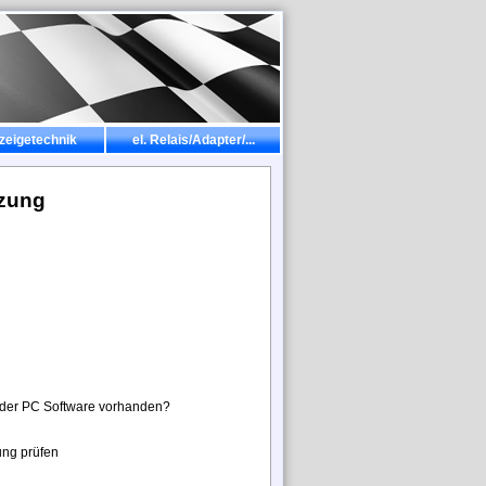
zeigetechnik
el. Relais/Adapter/...
tzung
n der PC Software vorhanden?
ung prüfen