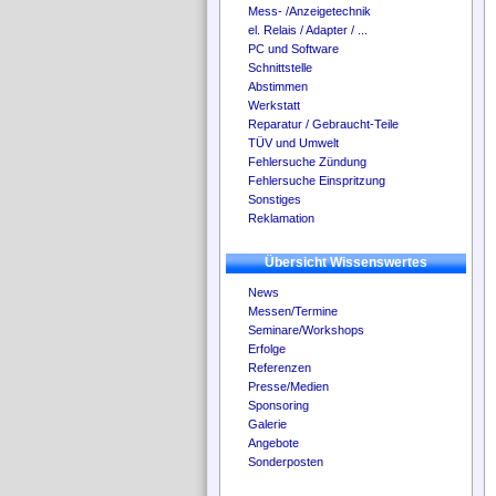
Mess- /Anzeigetechnik
el. Relais / Adapter / ...
PC und Software
Schnittstelle
Abstimmen
Werkstatt
Reparatur / Gebraucht-Teile
TÜV und Umwelt
Fehlersuche Zündung
Fehlersuche Einspritzung
Sonstiges
Reklamation
Übersicht Wissenswertes
News
Messen/Termine
Seminare/Workshops
Erfolge
Referenzen
Presse/Medien
Sponsoring
Galerie
Angebote
Sonderposten