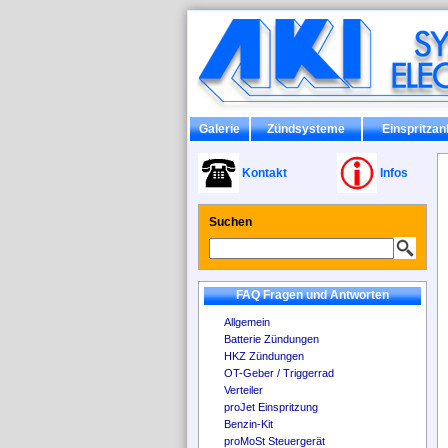
Galerie
Zündsysteme
Einspritzan
Kontakt
Infos
Suchen
FAQ Fragen und Antworten
Allgemein
Batterie Zündungen
HKZ Zündungen
OT-Geber / Triggerrad
Verteiler
proJet Einspritzung
Benzin-Kit
proMoSt Steuergerät